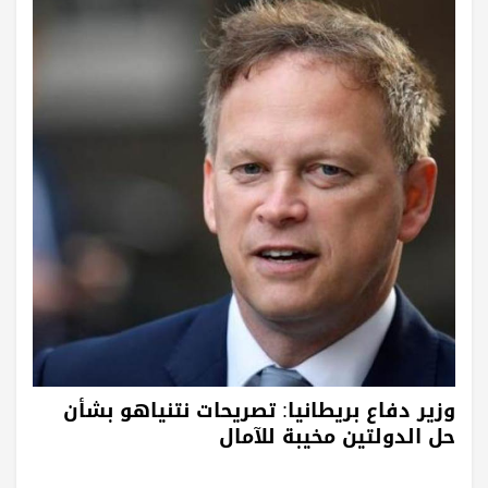
وزير دفاع بريطانيا: تصريحات نتنياهو بشأن
حل الدولتين مخيبة للآمال