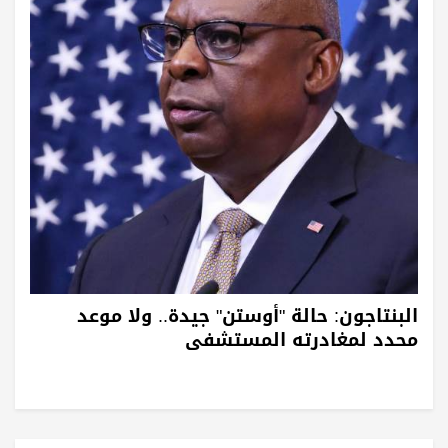
البنتاجون: حالة "أوستن" جيدة.. ولا موعد
محدد لمغادرته المستشفى