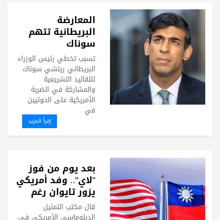
المعارضة
البريطانية تتهم
سوناك
بـ"الاستهزاء
تسبب تخطي رئيس الوزراء
بالديمقراطية"
البريطاني ريتشي سوناك
للتقاليد التشريعية
والمشاركة في الضربة
الأمريكية على الحوثيين
في
إقرأ المزيد
بعد يوم من فوز
"لاي".. وفد أمريكي
يزور تايوان رغم
تحفظات الصين
قال مكتب التمثيل
الدبلوماسي الأمريكي في